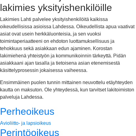
lakimies yksityishenkilöille
Lakimies Lahti palvelee yksityishenkilöitä kaikissa
oikeudellisissa asioissa Lahdessa. Oikeudellista apua vaativat
asiat ovat usein herkkäluonteisia, ja sen vuoksi
toimintaperiaatteeni on ehdoton luottamuksellisuus ja
tehokkuus sekä asiakkaan edun ajaminen. Korostan
lakimiehenä yhteistyön ja kommunikoinnin tärkeyttä. Pidän
asiakkaani ajan tasalla ja tietoisena asian etenemisestä
käsittelyprosessin jokaisessa vaiheessa.
Ensimmäinen puolen tunnin mittainen neuvottelu etäyhteyden
kautta on maksuton. Ole yhteydessä, kun tarvitset lakitoimiston
palveluja Lahdessa.
Perheoikeus
Avioliitto- ja lapsioikeus
Perintöoikeus