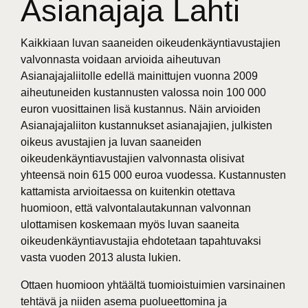
Asianajaja Lahti
Kaikkiaan luvan saaneiden oikeudenkäyntiavustajien
valvonnasta voidaan arvioida aiheutuvan
Asianajajaliitolle edellä mainittujen vuonna 2009
aiheutuneiden kustannusten valossa noin 100 000
euron vuosittainen lisä kustannus. Näin arvioiden
Asianajajaliiton kustannukset asianajajien, julkisten
oikeus avustajien ja luvan saaneiden
oikeudenkäyntiavustajien valvonnasta olisivat
yhteensä noin 615 000 euroa vuodessa. Kustannusten
kattamista arvioitaessa on kuitenkin otettava
huomioon, että valvontalautakunnan valvonnan
ulottamisen koskemaan myös luvan saaneita
oikeudenkäyntiavustajia ehdotetaan tapahtuvaksi
vasta vuoden 2013 alusta lukien.
Ottaen huomioon yhtäältä tuomioistuimien varsinainen
tehtävä ja niiden asema puolueettomina ja