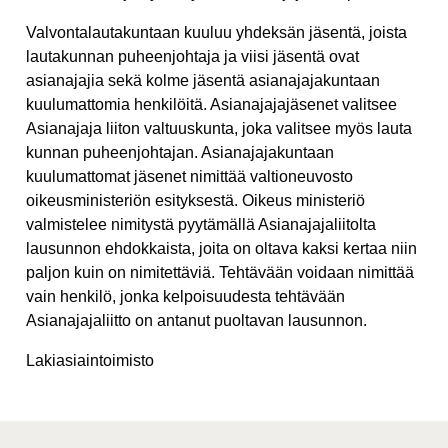
Valvontalautakuntaan kuuluu yhdeksän jäsentä, joista
lautakunnan puheenjohtaja ja viisi jäsentä ovat
asianajajia sekä kolme jäsentä asianajajakuntaan
kuulumattomia henkilöitä. Asianajajajäsenet valitsee
Asianajaja liiton valtuuskunta, joka valitsee myös lauta
kunnan puheenjohtajan. Asianajajakuntaan
kuulumattomat jäsenet nimittää valtioneuvosto
oikeusministeriön esityksestä. Oikeus ministeriö
valmistelee nimitystä pyytämällä Asianajajaliitolta
lausunnon ehdokkaista, joita on oltava kaksi kertaa niin
paljon kuin on nimitettäviä. Tehtävään voidaan nimittää
vain henkilö, jonka kelpoisuudesta tehtävään
Asianajajaliitto on antanut puoltavan lausunnon.
Lakiasiaintoimisto