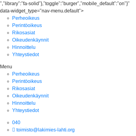
","library":"fa-solid"},"toggle":"burger","mobile_default":"on"}"
data-widget_type="nav-menu.default">
Perheoikeus
Perintöoikeus
Rikosasiat
Oikeudenkäynnit
Hinnoittelu
Yhteystiedot
Menu
Perheoikeus
Perintöoikeus
Rikosasiat
Oikeudenkäynnit
Hinnoittelu
Yhteystiedot
040
toimisto@lakimies-lahti.org