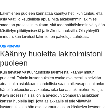
Lakimiehen puoleen kannattaa kääntyä heti, kun tuntuu, että
asia vaatii oikeudellista apua. Mitä aikaisemmin lakimies
saadaan prosessiin mukaan, sitä todennäköisimmin vältytään
käsittelyn pitkittymisestä ja lisäkustannuksilta. Ota yhteyttä
minuun, kun tarvitset lakimiehen palveluja Lahdessa.
Ota yhteyttä
Käänny huoletta lakitoimistoni
puoleen
Kun tarvitset vastuuntuntoista lakimiestä, käänny minun
puoleeni. Toimin kustannuksien osalta avoimesti ja selvitän
aina, onko asiakkaan mahdollista saada oikeusapua tai onko
hänellä oikeusturvavakuutus, joka korvaa lakimiehen kuluja.
Käyn prosessin sisällön ja arvioidun työmäärän asiakkaan
kanssa huolella läpi, jotta asiakkaalle ei tule yllättäviä
kustannuksia ja hän osaa varautua asian käsittelyn kestoon ja