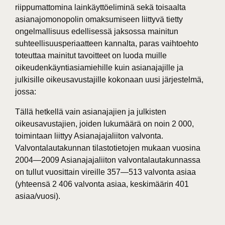
riippumattomina lainkäyttöeliminä sekä toisaalta
asianajomonopolin omaksumiseen liittyvä tietty
ongelmallisuus edellisessä jaksossa mainitun
suhteellisuusperiaatteen kannalta, paras vaihtoehto
toteuttaa mainitut tavoitteet on luoda muille
oikeudenkäyntiasiamiehille kuin asianajajille ja
julkisille oikeusavustajille kokonaan uusi järjestelmä,
jossa:
Tällä hetkellä vain asianajajien ja julkisten
oikeusavustajien, joiden lukumäärä on noin 2 000,
toimintaan liittyy Asianajajaliiton valvonta.
Valvontalautakunnan tilastotietojen mukaan vuosina
2004—2009 Asianajajaliiton valvontalautakunnassa
on tullut vuosittain vireille 357—513 valvonta asiaa
(yhteensä 2 406 valvonta asiaa, keskimäärin 401
asiaa/vuosi).