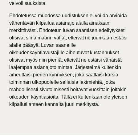
velvollisuuksista.
Ehdotetussa muodossa uudistuksen ei voi da arvioida
vähentävän kilpailua asianajo alalla ainakaan
merkittävästi. Ehdotetun luvan saamisen edellytykset
olisivat siinä määrin väljät, etteivät ne juurikaan estäisi
alalle pääsyä. Luvan saaneille
oikeudenkäyntiavustajille aiheutuvat kustannukset
olisivat myös niin pieniä, etteivät ne estäisi vähäistä
laajempaa asianajotoimintaa. Järjestelmä kuitenkin
aiheuttaisi pienen kynnyksen, joka saattaisi karsia
toiminnan ulkopuolelle sellaisia lakimiehiä, jotka
mahdollisesti sivutoimisesti hoitavat vuosittain joitakin
oikeuden käyntiasioita. Tällä ei kuitenkaan ole yleisen
kilpailutilanteen kannalta juuri merkitystä.