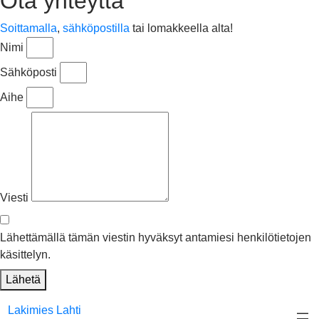
Ota yhteyttä
Soittamalla
,
sähköpostilla
tai lomakkeella alta!
Nimi
Sähköposti
Aihe
Viesti
Lähettämällä tämän viestin hyväksyt antamiesi henkilötietojen
käsittelyn.
Lähetä
Siirry
Lakimies Lahti
sisältöön