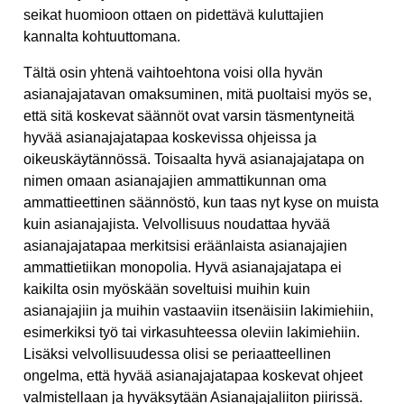
seikat huomioon ottaen on pidettävä kuluttajien
kannalta kohtuuttomana.
Tältä osin yhtenä vaihtoehtona voisi olla hyvän
asianajajatavan omaksuminen, mitä puoltaisi myös se,
että sitä koskevat säännöt ovat varsin täsmentyneitä
hyvää asianajajatapaa koskevissa ohjeissa ja
oikeuskäytännössä. Toisaalta hyvä asianajajatapa on
nimen omaan asianajajien ammattikunnan oma
ammattieettinen säännöstö, kun taas nyt kyse on muista
kuin asianajajista. Velvollisuus noudattaa hyvää
asianajajatapaa merkitsisi eräänlaista asianajajien
ammattietiikan monopolia. Hyvä asianajajatapa ei
kaikilta osin myöskään soveltuisi muihin kuin
asianajajiin ja muihin vastaaviin itsenäisiin lakimiehiin,
esimerkiksi työ tai virkasuhteessa oleviin lakimiehiin.
Lisäksi velvollisuudessa olisi se periaatteellinen
ongelma, että hyvää asianajajatapaa koskevat ohjeet
valmistellaan ja hyväksytään Asianajajaliiton piirissä.