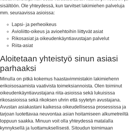
sisältöön. Ole yhteydessä, kun tarvitset lakimiehen palveluja
mm. seuraavissa asioissa:
Lapsi- ja perheoikeus
Avioliitto-oikeus ja avioehtoihin liittyvät asiat
Rikosasiat ja oikeudenkäyntiavustajan palvelut
Riita-asiat
Aloitetaan yhteistyö sinun asiasi
parhaaksi
Minulla on pitkä kokemus haastavimmistakin lakimiehenn
erikoisosaamista vaativista toimeksiannoista. Olen toiminut
oikeudenkäyntiavustajana riita-asioissa sekä lukuisissa
rikosasioissa sekä rikoksen uhrin että syytetyn avustajana.
Avustan asiakastani kaikessa oikeudellisessa prosessissa ja
tarjoan luotettavaa neuvontaa asian hoitamiseen alkumetreiltä
loppuun saakka. Minuun voit olla yhteydessä matalalla
kynnyksellä ja luottamuksellisesti. Sitoudun toimimaan