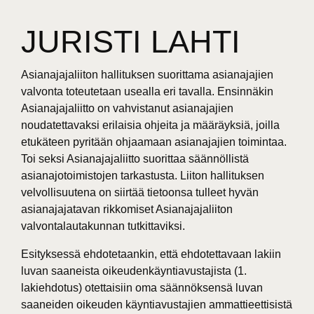
JURISTI LAHTI
Asianajajaliiton hallituksen suorittama asianajajien
valvonta toteutetaan usealla eri tavalla. Ensinnäkin
Asianajajaliitto on vahvistanut asianajajien
noudatettavaksi erilaisia ohjeita ja määräyksiä, joilla
etukäteen pyritään ohjaamaan asianajajien toimintaa.
Toi seksi Asianajajaliitto suorittaa säännöllistä
asianajotoimistojen tarkastusta. Liiton hallituksen
velvollisuutena on siirtää tietoonsa tulleet hyvän
asianajajatavan rikkomiset Asianajajaliiton
valvontalautakunnan tutkittaviksi.
Esityksessä ehdotetaankin, että ehdotettavaan lakiin
luvan saaneista oikeudenkäyntiavustajista (1.
lakiehdotus) otettaisiin oma säännöksensä luvan
saaneiden oikeuden käyntiavustajien ammattieettisistä