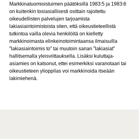
Markkinatuomioistuimen päätöksillä 1983:5 ja 1983:6
on kuitenkin tosiasiallisesti osittain rajoitettu
oikeudellisten palvelujen tarjoamista
lakiasiaintoimistoista siten, että oikeustieteellistä
tutkintoa vailla olevia henkilöitä on kielletty
markkinoimasta elinkeinotoimintaansa ilmaisuilla
”lakiasiaintoimis to” tai muutoin sanan ”lakiasiat”
hallitsemalla yleisviittauksella. Lisäksi kuluttaja-
asiamies on katsonut, ettei esimerkiksi varanotaari tai
oikeustieteen ylioppilas voi markkinoida itseään
lakimiehenä.