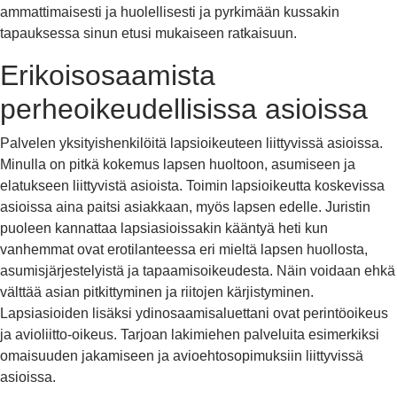
ammattimaisesti ja huolellisesti ja pyrkimään kussakin
tapauksessa sinun etusi mukaiseen ratkaisuun.
Erikoisosaamista
perheoikeudellisissa asioissa
Palvelen yksityishenkilöitä lapsioikeuteen liittyvissä asioissa.
Minulla on pitkä kokemus lapsen huoltoon, asumiseen ja
elatukseen liittyvistä asioista. Toimin lapsioikeutta koskevissa
asioissa aina paitsi asiakkaan, myös lapsen edelle. Juristin
puoleen kannattaa lapsiasioissakin kääntyä heti kun
vanhemmat ovat erotilanteessa eri mieltä lapsen huollosta,
asumisjärjestelyistä ja tapaamisoikeudesta. Näin voidaan ehkä
välttää asian pitkittyminen ja riitojen kärjistyminen.
Lapsiasioiden lisäksi ydinosaamisaluettani ovat perintöoikeus
ja avioliitto-oikeus. Tarjoan lakimiehen palveluita esimerkiksi
omaisuuden jakamiseen ja avioehtosopimuksiin liittyvissä
asioissa.