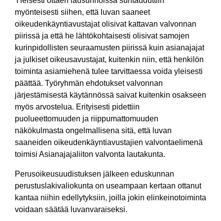
Yleisesti ottaen lausunnoissa suhtauduttiin
myönteisesti siihen, että luvan saaneet
oikeudenkäyntiavustajat olisivat kattavan valvonnan
piirissä ja että he lähtökohtaisesti olisivat samojen
kurinpidollisten seuraamusten piirissä kuin asianajajat
ja julkiset oikeusavustajat, kuitenkin niin, että henkilön
toiminta asiamiehenä tulee tarvittaessa voida yleisesti
päättää. Työryhmän ehdotukset valvonnan
järjestämisestä käytännössä saivat kuitenkin osakseen
myös arvostelua. Erityisesti pidettiin
puolueettomuuden ja riippumattomuuden
näkökulmasta ongelmallisena sitä, että luvan
saaneiden oikeudenkäyntiavustajien valvontaelimenä
toimisi Asianajajaliiton valvonta lautakunta.
Perusoikeusuudistuksen jälkeen eduskunnan
perustuslakivaliokunta on useampaan kertaan ottanut
kantaa niihin edellytyksiin, joilla jokin elinkeinotoiminta
voidaan säätää luvanvaraiseksi.