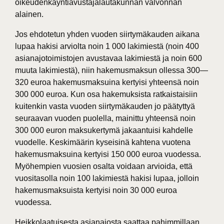
oikeudenkäyntiavustajalautakunnan valvonnan
alainen.
Jos ehdotetun yhden vuoden siirtymäkauden aikana
lupaa hakisi arviolta noin 1 000 lakimiestä (noin 400
asianajotoimistojen avustavaa lakimiestä ja noin 600
muuta lakimiestä), niin hakemusmaksun ollessa 300—
320 euroa hakemusmaksuina kertyisi yhteensä noin
300 000 euroa. Kun osa hakemuksista ratkaistaisiin
kuitenkin vasta vuoden siirtymäkauden jo päätyttyä
seuraavan vuoden puolella, mainittu yhteensä noin
300 000 euron maksukertymä jakaantuisi kahdelle
vuodelle. Keskimäärin kyseisinä kahtena vuotena
hakemusmaksuina kertyisi 150 000 euroa vuodessa.
Myöhempien vuosien osalta voidaan arvioida, että
vuositasolla noin 100 lakimiestä hakisi lupaa, jolloin
hakemusmaksuista kertyisi noin 30 000 euroa
vuodessa.
Heikkolaatuisesta asianajosta saattaa pahimmillaan